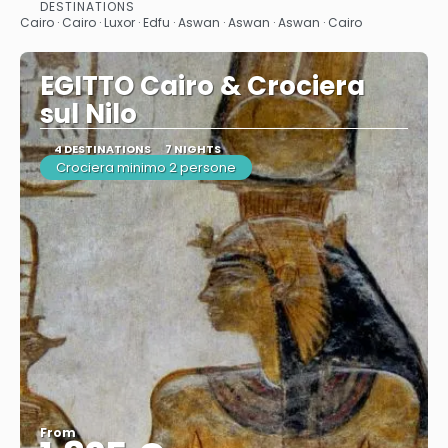
See
DESTINATIONS
Cairo · Cairo · Luxor · Edfu · Aswan · Aswan · Aswan · Cairo
EGITTO Cairo & Crociera
sul Nilo
4 DESTINATIONS
7 NIGHTS
Crociera minimo 2 persone
From