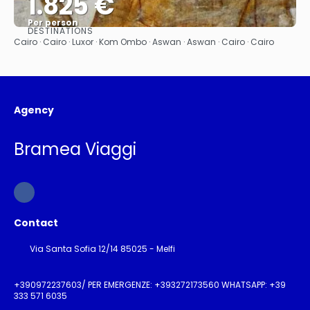
1.825 €
Per person
DESTINATIONS
See
Cairo · Cairo · Luxor · Kom Ombo · Aswan · Aswan · Cairo · Cairo
Agency
Bramea Viaggi
Contact
Via Santa Sofia 12/14 85025 - Melfi
+390972237603/ PER EMERGENZE: +393272173560 WHATSAPP: +39
333 571 6035