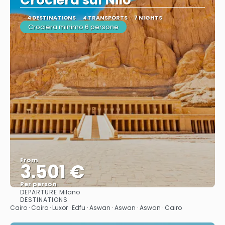
Crociera sul Nilo
4 DESTINATIONS
4 TRANSPORTS
7 NIGHTS
Crociera minimo 6 persone
From
3.501 €
Per person
DEPARTURE:
Milano
See
DESTINATIONS
Cairo · Cairo · Luxor · Edfu · Aswan · Aswan · Aswan · Cairo