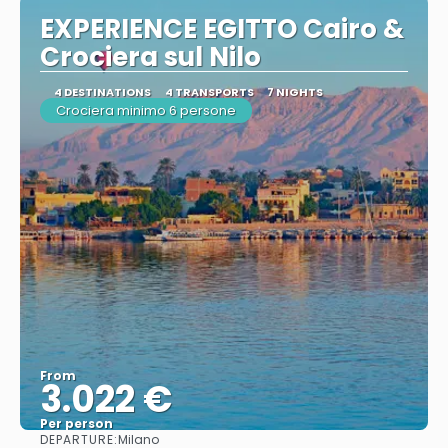
EXPERIENCE EGITTO Cairo &
Crociera sul Nilo
4 DESTINATIONS
4 TRANSPORTS
7 NIGHTS
Crociera minimo 6 persone
From
3.022 €
Per person
DEPARTURE:
Milano