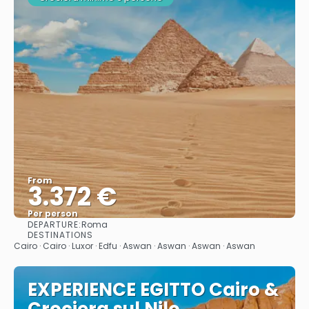
From
3.372 €
Per person
DEPARTURE:
Roma
See
DESTINATIONS
Cairo · Cairo · Luxor · Edfu · Aswan · Aswan · Aswan · Aswan
EXPERIENCE EGITTO Cairo &