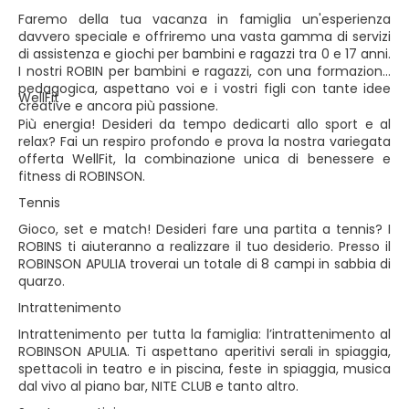
Faremo della tua vacanza in famiglia un'esperienza
davvero speciale e offriremo una vasta gamma di servizi
di assistenza e giochi per bambini e ragazzi tra 0 e 17 anni.
I nostri ROBIN per bambini e ragazzi, con una formazione
pedagogica, aspettano voi e i vostri figli con tante idee
WellFit
creative e ancora più passione.
Più energia! Desideri da tempo dedicarti allo sport e al
relax? Fai un respiro profondo e prova la nostra variegata
offerta WellFit, la combinazione unica di benessere e
fitness di ROBINSON.
Tennis
Gioco, set e match! Desideri fare una partita a tennis? I
ROBINS ti aiuteranno a realizzare il tuo desiderio. Presso il
ROBINSON APULIA troverai un totale di 8 campi in sabbia di
quarzo.
Intrattenimento
Intrattenimento per tutta la famiglia: l’intrattenimento al
ROBINSON APULIA. Ti aspettano aperitivi serali in spiaggia,
spettacoli in teatro e in piscina, feste in spiaggia, musica
dal vivo al piano bar, NITE CLUB e tanto altro.