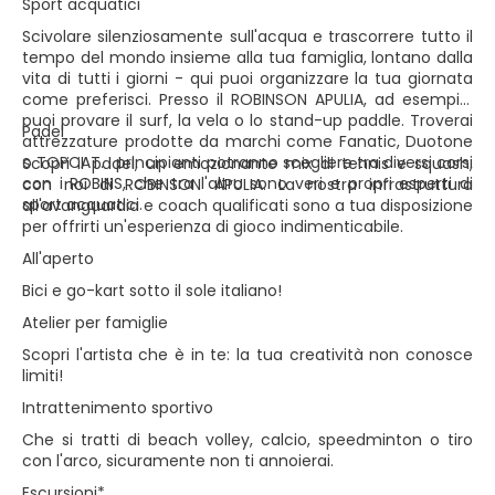
Sport acquatici
Scivolare silenziosamente sull'acqua e trascorrere tutto il
tempo del mondo insieme alla tua famiglia, lontano dalla
vita di tutti i giorni - qui puoi organizzare la tua giornata
come preferisci. Presso il ROBINSON APULIA, ad esempio,
puoi provare il surf, la vela o lo stand-up paddle. Troverai
Padel
attrezzature prodotte da marchi come Fanatic, Duotone
o TOPCAT. I principianti potranno scegliere tra diversi corsi
Scopri il padel, un emozionante mix di tennis e squash,
con i ROBINS, che tra l'altro sono veri e propri esperti di
con noi di ROBINSON APULIA. La nostra infrastruttura
sport acquatici.
all'avanguardia e coach qualificati sono a tua disposizione
per offrirti un'esperienza di gioco indimenticabile.
All'aperto
Bici e go-kart sotto il sole italiano!
Atelier per famiglie
Scopri l'artista che è in te: la tua creatività non conosce
limiti!
Intrattenimento sportivo
Che si tratti di beach volley, calcio, speedminton o tiro
con l'arco, sicuramente non ti annoierai.
Escursioni*