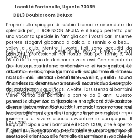
Localitá Fontanelle, Ugento 73059
DBL3 Doubleroom Deluxe
Proprio sulla spiaggia di sabbia bianca e circondato da
splendidi pini, il ROBINSON APULIA è il luogo perfetto per
una vacanza speciale in famiglia con i vostri cari. Insieme
potrete sfogarvi giocando a calcio, a tennis o a beach
volley al club. Mentre i vostri figli sono accuditi da
PER LA FAMIGLIA - BAMBINI IN PRIMO PIANO, ADULTI
assistenti professionali nel nostro club per famiglie, voi
BENVENUTI
avete del tempo da dedicare a voi stessi. Con noi potrete
godervi ogni minuto a modo vostro: attivi con gli sport
Qui tutto ruota intorno ai bambini e ai loro genitori. Le
acquatici e un'ampia gamma di programmi di fitness,
attività creative, sportive e ludiche dei bambini sono
rilassati nel centro benessere WellFit, nella sauna
chiaramente al centro dell'attenzione. I genitori sanno
finlandese o durante una serie di escursioni, ad esempio
che i loro bambini sono in buone mani e ben sorvegliati
nell'entroterra.
dai nostri ROBINS qualificati. A volte, l'assistenza ai bambini
Atmosfera internazionale
viene fornita per bambini a partire da 0 anni. Questo
permette ai genitori di rilassarsi o di dedicarsi attivamente
Questo club è molto popolare tra gli ospiti di culture
ai propri interessi individuali. Naturalmente, non mancano
diverse provenienti da tutto il mondo, motivo per cui
le possibilità per genitori e figli di passare del tempo
molti programmi e corsi si tengono anche in inglese.
insieme e di vivere piccole avventure in compagnia. Il
Posizione
luogo principale per i bambini è il ROBY CLUB, che è aperto
7 giorni su 7. Programmi per famiglie e un programma di
Puglia: il soleggiato sud dell'Italia. Situato nella parte
spettacoli orientato alle famiglie determinano i giochi e le
estrema del tacco dello stivale, affacciato sul mar Ionio, il