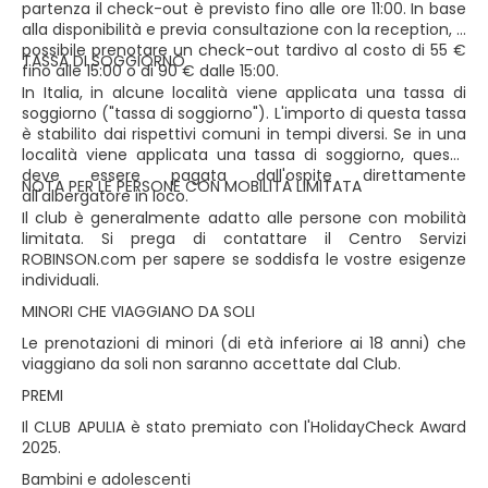
partenza il check-out è previsto fino alle ore 11:00. In base
alla disponibilità e previa consultazione con la reception, è
possibile prenotare un check-out tardivo al costo di 55 €
TASSA DI SOGGIORNO
fino alle 15:00 o di 90 € dalle 15:00.
In Italia, in alcune località viene applicata una tassa di
soggiorno ("tassa di soggiorno"). L'importo di questa tassa
è stabilito dai rispettivi comuni in tempi diversi. Se in una
località viene applicata una tassa di soggiorno, questa
deve essere pagata dall'ospite direttamente
NOTA PER LE PERSONE CON MOBILITÀ LIMITATA
all'albergatore in loco.
Il club è generalmente adatto alle persone con mobilità
limitata. Si prega di contattare il Centro Servizi
ROBINSON.com per sapere se soddisfa le vostre esigenze
individuali.
MINORI CHE VIAGGIANO DA SOLI
Le prenotazioni di minori (di età inferiore ai 18 anni) che
viaggiano da soli non saranno accettate dal Club.
PREMI
Il CLUB APULIA è stato premiato con l'HolidayCheck Award
2025.
Bambini e adolescenti