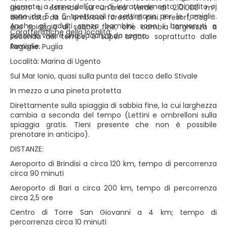
giornate a tema dell'area di intrattenimento. Di solito ci
resort si estende su un'area verde di 210.000 m²,
sono da 5 a 6 spettacoli a settimana per le famiglie.
delimitata da un'ombrosa foresta di pini. Il resort, con la
Anche gli adulti senza bambini sono i benvenuti e
sua spiaggia di sabbia fine, che cambia larghezza a
Caratteristiche della località:
possono vivere una vacanza da sogno.
seconda del tempo, è super amato soprattutto dalle
famiglie.
Regione: Puglia
Località: Marina di Ugento
Sul Mar Ionio, quasi sulla punta del tacco dello Stivale
In mezzo a una pineta protetta
Direttamente sulla spiaggia di sabbia fine, la cui larghezza
cambia a seconda del tempo (Lettini e ombrelloni sulla
spiaggia gratis. Tieni presente che non è possibile
prenotare in anticipo).
DISTANZE:
Aeroporto di Brindisi a circa 120 km, tempo di percorrenza
circa 90 minuti
Aeroporto di Bari a circa 200 km, tempo di percorrenza
circa 2,5 ore
Centro di Torre San Giovanni a 4 km; tempo di
percorrenza circa 10 minuti