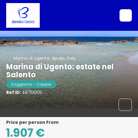
Marina di Ugento, Apulia, Italy
Marina di Ugento: estate nel
Salento
Soggiorno - Coppie
Ref ID:
48751005
price per person From
1.907 €