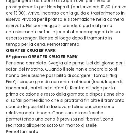
raggiungere l’aeroporto di Cape Town per il volo di
proseguimento per Hoedspruit (partenza ore 10:30 / arrivo
ore 13:00). Arrivo, incontro con la guida e trasferimento in
Riserva Privata per il pranzo e sistemazione nella camera
riservata. Nel pomeriggio si prenderà parte al primo
entusiasmante safari in jeep 4x4 accompagnati da un
esperto ranger. Rientro al lodge dopo il tramonto in
tempo per la cena. Pernottamento
GREATER KRUGER PARK
6° giorno GREATER KRUGER PARK
Pensione completa. Sveglia alle prime luci del giorno per il
safari del mattino. Quando il sole non è ancora alto si
hanno delle buone possibilità di scorgere i famosi “Big
Five”, i cinque grandi mammiferi africani (leoni, leopardi,
rinoceronti, bufali ed elefanti). Rientro al lodge per la
prima colazione e resto della giornata a disposizione sino
al safari pomeridiano che si protrarrà fin oltre il tramonto
quando le possibilità di scovare feline cacciare sono
relativamente buone. Condizioni atmosferiche
permettendo una cena è prevista nel “boma”, zona
recintata all’aperto sotto un manto di stelle.
Pernottamento