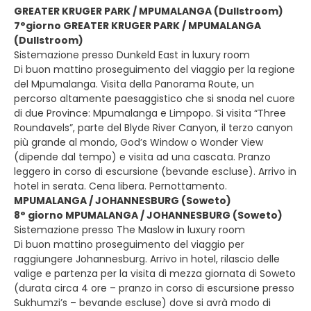
GREATER KRUGER PARK / MPUMALANGA (Dullstroom)
7°giorno GREATER KRUGER PARK / MPUMALANGA
(Dullstroom)
Sistemazione presso Dunkeld East in luxury room
Di buon mattino proseguimento del viaggio per la regione
del Mpumalanga. Visita della Panorama Route, un
percorso altamente paesaggistico che si snoda nel cuore
di due Province: Mpumalanga e Limpopo. Si visita “Three
Roundavels”, parte del Blyde River Canyon, il terzo canyon
più grande al mondo, God’s Window o Wonder View
(dipende dal tempo) e visita ad una cascata. Pranzo
leggero in corso di escursione (bevande escluse). Arrivo in
hotel in serata. Cena libera. Pernottamento.
MPUMALANGA / JOHANNESBURG (Soweto)
8° giorno MPUMALANGA / JOHANNESBURG (Soweto)
Sistemazione presso The Maslow in luxury room
Di buon mattino proseguimento del viaggio per
raggiungere Johannesburg. Arrivo in hotel, rilascio delle
valige e partenza per la visita di mezza giornata di Soweto
(durata circa 4 ore – pranzo in corso di escursione presso
Sukhumzi’s – bevande escluse) dove si avrà modo di