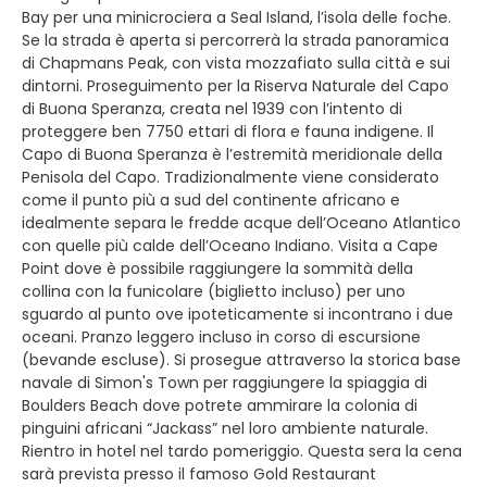
Bay per una minicrociera a Seal Island, l’isola delle foche.
Se la strada è aperta si percorrerà la strada panoramica
di Chapmans Peak, con vista mozzafiato sulla città e sui
dintorni. Proseguimento per la Riserva Naturale del Capo
di Buona Speranza, creata nel 1939 con l’intento di
proteggere ben 7750 ettari di flora e fauna indigene. Il
Capo di Buona Speranza è l’estremità meridionale della
Penisola del Capo. Tradizionalmente viene considerato
come il punto più a sud del continente africano e
idealmente separa le fredde acque dell’Oceano Atlantico
con quelle più calde dell’Oceano Indiano. Visita a Cape
Point dove è possibile raggiungere la sommità della
collina con la funicolare (biglietto incluso) per uno
sguardo al punto ove ipoteticamente si incontrano i due
oceani. Pranzo leggero incluso in corso di escursione
(bevande escluse). Si prosegue attraverso la storica base
navale di Simon's Town per raggiungere la spiaggia di
Boulders Beach dove potrete ammirare la colonia di
pinguini africani “Jackass” nel loro ambiente naturale.
Rientro in hotel nel tardo pomeriggio. Questa sera la cena
sarà prevista presso il famoso Gold Restaurant