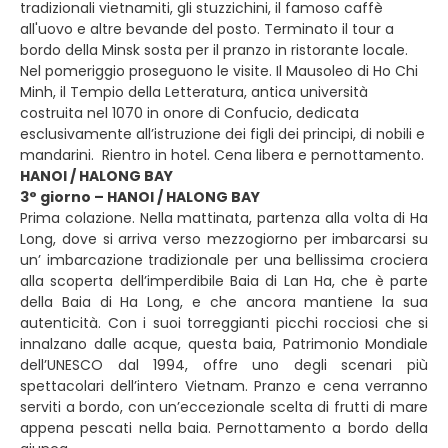
tradizionali vietnamiti, gli stuzzichini, il famoso caffè
all'uovo e altre bevande del posto. Terminato il tour a
bordo della Minsk sosta per il pranzo in ristorante locale.
Nel pomeriggio proseguono le visite. Il Mausoleo di Ho Chi
Minh, il Tempio della Letteratura, antica università
costruita nel 1070 in onore di Confucio, dedicata
esclusivamente all’istruzione dei figli dei principi, di nobili e
mandarini. Rientro in hotel. Cena libera e pernottamento.
HANOI / HALONG BAY
3° giorno – HANOI / HALONG BAY
Prima colazione. Nella mattinata, partenza alla volta di Ha
Long, dove si arriva verso mezzogiorno per imbarcarsi su
un’ imbarcazione tradizionale per una bellissima crociera
alla scoperta dell’imperdibile Baia di Lan Ha, che è parte
della Baia di Ha Long, e che ancora mantiene la sua
autenticità. Con i suoi torreggianti picchi rocciosi che si
innalzano dalle acque, questa baia, Patrimonio Mondiale
dell’UNESCO dal 1994, offre uno degli scenari più
spettacolari dell’intero Vietnam. Pranzo e cena verranno
serviti a bordo, con un’eccezionale scelta di frutti di mare
appena pescati nella baia. Pernottamento a bordo della