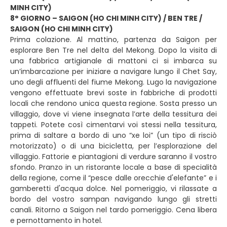
MINH CITY)
8° GIORNO – SAIGON (HO CHI MINH CITY) / BEN TRE /
SAIGON (HO CHI MINH CITY)
Prima colazione. Al mattino, partenza da Saigon per
esplorare Ben Tre nel delta del Mekong. Dopo la visita di
una fabbrica artigianale di mattoni ci si imbarca su
un’imbarcazione per iniziare a navigare lungo il Chet Say,
uno degli affluenti del fiume Mekong. Lugo la navigazione
vengono effettuate brevi soste in fabbriche di prodotti
locali che rendono unica questa regione. Sosta presso un
villaggio, dove vi viene insegnata l’arte della tessitura dei
tappeti. Potete così cimentarvi voi stessi nella tessitura,
prima di saltare a bordo di uno “xe loi” (un tipo di risciò
motorizzato) o di una bicicletta, per l’esplorazione del
villaggio. Fattorie e piantagioni di verdure saranno il vostro
sfondo. Pranzo in un ristorante locale a base di specialità
della regione, come il “pesce dalle orecchie d'elefante” e i
gamberetti d'acqua dolce. Nel pomeriggio, vi rilassate a
bordo del vostro sampan navigando lungo gli stretti
canali. Ritorno a Saigon nel tardo pomeriggio. Cena libera
e pernottamento in hotel.