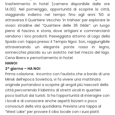
trasferimento in hotel (camera disponibile dalle ore
14.00). Nel pomeriggio, opportunità di scoprire la città,
viaggiando indietro nel tempo fino agli anni ’50: si
attraversa il Quartiere Vecchio ‘in trishaw’ per esplorare le
vivaci stradine del “Quartiere delle 36 Gilde”: un luogo
pieno di fascino e storia, dove artigiani e commercianti
vendono i loro prodotti. Passeggiata attorno al Lago della
Spada con tappa presso il Tempio Ngoc Son, raggiungibile
attraversando un elegante ponte rosso in legno,
sonnecchia placido su un isolotto nel bel mezzo del lago.
Cena libera e pernottamento in hotel.
HANOI
2° giorno – HA NOI
Prima colazione. Incontro con l’autista che a bordo di una
Minsk dell’epoca Sovietica, vi fa vivere una mattinata
originale portandovi a scoprire gli angoli più nascosti della
città percorrendo il labirinto di stretti vicoli in quartieri
poco battuti dai turisti. Si ha l’opportunità di interagire con
i locali e di conoscere anche aspetti bizzarri o poco
conosciuti della vita quotidiana. Prevista una tappa al
“West Lake” per provare il cibo locale con i suoi piatti