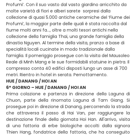
Profumi’. Con il suo vasto dal vasto giardino arricchito da
molte varietà di fiori e alberi sarete sorpresi dalla
collezione di quasi 5.000 antiche ceramiche del ‘Fiume dei
Profumi’, la maggior parte delle quali è stata raccolta dal
fiume molti anni fa..., oltre a molti tesori antichi nella
collezione della famiglia Thai, una grande famiglia della
dinastia Nguyen. Al termine della visita, pranzo a base di
specialità locali cucinate in modo tradizionale dalla
famiglia. Il pomeriggio prosegue con la visita del Mausoleo
Reale di Minh Mang e le sue formidabili statuine in pietra. Il
compresso conta 40 edifici disposti lungo un asse di 700
metri. Rientro in hotel in serata. Pernottamento.
HUE / DANANG / HOI AN
6° GIORNO – HUE / DANANG / HOI AN
Prima colazione e partenza in direzione della Laguna di
Chuon, parte della rinomata Laguna di Tam Giang. Si
prosegue poi in direzione di Danang, percorrendo la strada
che attraversa il passo di Hai Van, per raggiungere la
destinazione finale della giornata Hoi Han. All'arrivo, visita
di una fattoria di erbe biologiche accolti dalla signora
Thien Hang, fondatrice della fattoria, che ha conseguito