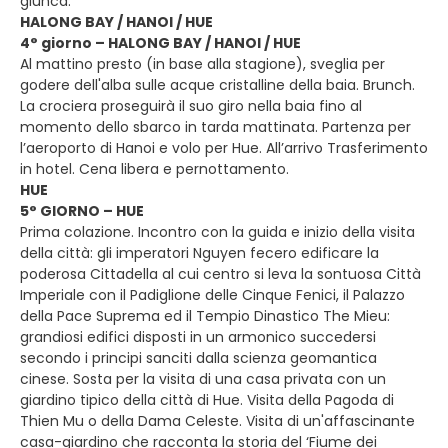
giunca.
HALONG BAY / HANOI / HUE
4° giorno – HALONG BAY / HANOI / HUE
Al mattino presto (in base alla stagione), sveglia per
godere dell'alba sulle acque cristalline della baia. Brunch.
La crociera proseguirà il suo giro nella baia fino al
momento dello sbarco in tarda mattinata. Partenza per
l’aeroporto di Hanoi e volo per Hue. All’arrivo Trasferimento
in hotel. Cena libera e pernottamento.
HUE
5° GIORNO – HUE
Prima colazione. Incontro con la guida e inizio della visita
della città: gli imperatori Nguyen fecero edificare la
poderosa Cittadella al cui centro si leva la sontuosa Città
Imperiale con il Padiglione delle Cinque Fenici, il Palazzo
della Pace Suprema ed il Tempio Dinastico The Mieu:
grandiosi edifici disposti in un armonico succedersi
secondo i principi sanciti dalla scienza geomantica
cinese. Sosta per la visita di una casa privata con un
giardino tipico della città di Hue. Visita della Pagoda di
Thien Mu o della Dama Celeste. Visita di un'affascinante
casa-giardino che racconta la storia del ‘Fiume dei