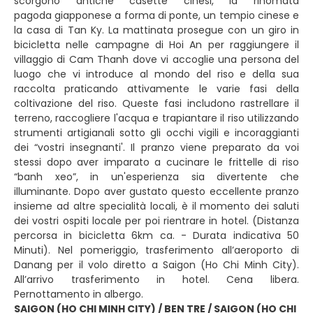
scorgono antiche casette cinesi, la rinomata
pagoda giapponese a forma di ponte, un tempio cinese e
la casa di Tan Ky. La mattinata prosegue con un giro in
bicicletta nelle campagne di Hoi An per raggiungere il
villaggio di Cam Thanh dove vi accoglie una persona del
luogo che vi introduce al mondo del riso e della sua
raccolta praticando attivamente le varie fasi della
coltivazione del riso. Queste fasi includono rastrellare il
terreno, raccogliere l'acqua e trapiantare il riso utilizzando
strumenti artigianali sotto gli occhi vigili e incoraggianti
dei “vostri insegnanti'. Il pranzo viene preparato da voi
stessi dopo aver imparato a cucinare le frittelle di riso
“banh xeo”, in un'esperienza sia divertente che
illuminante. Dopo aver gustato questo eccellente pranzo
insieme ad altre specialità locali, è il momento dei saluti
dei vostri ospiti locale per poi rientrare in hotel. (Distanza
percorsa in bicicletta 6km ca. - Durata indicativa 50
Minuti). Nel pomeriggio, trasferimento all’aeroporto di
Danang per il volo diretto a Saigon (Ho Chi Minh City).
All’arrivo trasferimento in hotel. Cena libera.
Pernottamento in albergo.
SAIGON (HO CHI MINH CITY) / BEN TRE / SAIGON (HO CHI