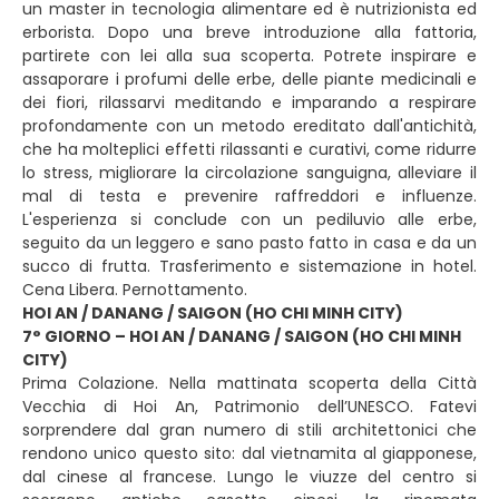
un master in tecnologia alimentare ed è nutrizionista ed
erborista. Dopo una breve introduzione alla fattoria,
partirete con lei alla sua scoperta. Potrete inspirare e
assaporare i profumi delle erbe, delle piante medicinali e
dei fiori, rilassarvi meditando e imparando a respirare
profondamente con un metodo ereditato dall'antichità,
che ha molteplici effetti rilassanti e curativi, come ridurre
lo stress, migliorare la circolazione sanguigna, alleviare il
mal di testa e prevenire raffreddori e influenze.
L'esperienza si conclude con un pediluvio alle erbe,
seguito da un leggero e sano pasto fatto in casa e da un
succo di frutta. Trasferimento e sistemazione in hotel.
Cena Libera. Pernottamento.
HOI AN / DANANG / SAIGON (HO CHI MINH CITY)
7° GIORNO – HOI AN / DANANG / SAIGON (HO CHI MINH
CITY)
Prima Colazione. Nella mattinata scoperta della Città
Vecchia di Hoi An, Patrimonio dell’UNESCO. Fatevi
sorprendere dal gran numero di stili architettonici che
rendono unico questo sito: dal vietnamita al giapponese,
dal cinese al francese. Lungo le viuzze del centro si