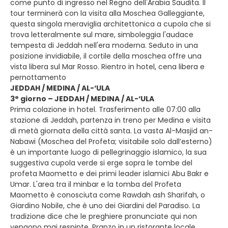
come punto di ingresso nel Regno dell'Arabia Saudita. Il
tour terminerà con la visita alla Moschea Galleggiante,
questa singola meraviglia architettonica a cupola che si
trova letteralmente sul mare, simboleggia l'audace
tempesta di Jeddah nell'era moderna. Seduto in una
posizione invidiabile, il cortile della moschea offre una
vista libera sul Mar Rosso. Rientro in hotel, cena libera e
pernottamento
JEDDAH / MEDINA / AL-‘ULA
3° giorno – JEDDAH / MEDINA / AL-‘ULA
Prima colazione in hotel. Trasferimento alle 07:00 alla
stazione di Jeddah, partenza in treno per Medina e visita
di metà giornata della città santa. La vasta Al-Masjid an-
Nabawi (Moschea del Profeta; visitabile solo dall’esterno)
è un importante luogo di pellegrinaggio islamico, la sua
suggestiva cupola verde si erge sopra le tombe del
profeta Maometto e dei primi leader islamici Abu Bakr e
Umar. L'area tra il minbar e la tomba del Profeta
Maometto è conosciuta come Rawdah ash Sharifah, o
Giardino Nobile, che è uno dei Giardini del Paradiso. La
tradizione dice che le preghiere pronunciate qui non
vengono mai respinte. Pranzo in un ristorante locale.