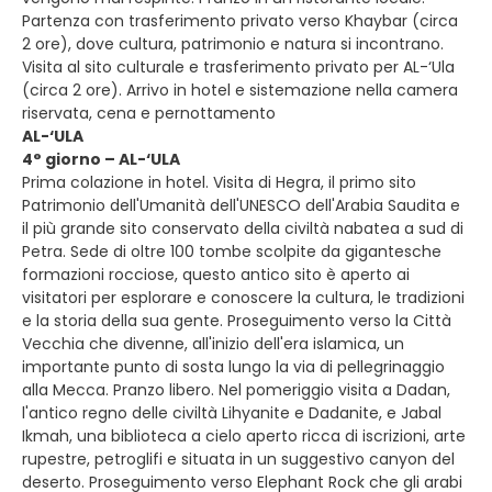
Partenza con trasferimento privato verso Khaybar (circa
2 ore), dove cultura, patrimonio e natura si incontrano.
Visita al sito culturale e trasferimento privato per AL-‘Ula
(circa 2 ore). Arrivo in hotel e sistemazione nella camera
riservata, cena e pernottamento
AL-‘ULA
4° giorno – AL-‘ULA
Prima colazione in hotel. Visita di Hegra, il primo sito
Patrimonio dell'Umanità dell'UNESCO dell'Arabia Saudita e
il più grande sito conservato della civiltà nabatea a sud di
Petra. Sede di oltre 100 tombe scolpite da gigantesche
formazioni rocciose, questo antico sito è aperto ai
visitatori per esplorare e conoscere la cultura, le tradizioni
e la storia della sua gente. Proseguimento verso la Città
Vecchia che divenne, all'inizio dell'era islamica, un
importante punto di sosta lungo la via di pellegrinaggio
alla Mecca. Pranzo libero. Nel pomeriggio visita a Dadan,
l'antico regno delle civiltà Lihyanite e Dadanite, e Jabal
Ikmah, una biblioteca a cielo aperto ricca di iscrizioni, arte
rupestre, petroglifi e situata in un suggestivo canyon del
deserto. Proseguimento verso Elephant Rock che gli arabi