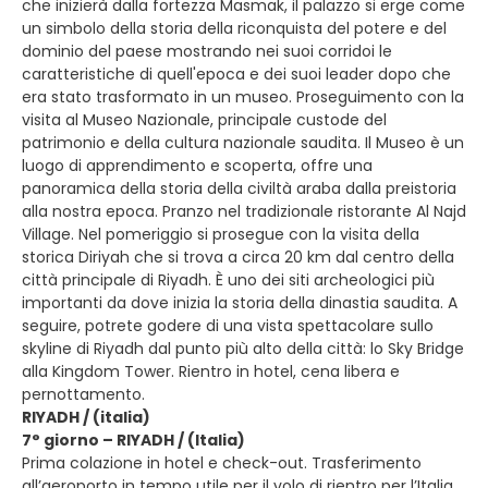
che inizierà dalla fortezza Masmak, il palazzo si erge come
un simbolo della storia della riconquista del potere e del
dominio del paese mostrando nei suoi corridoi le
caratteristiche di quell'epoca e dei suoi leader dopo che
era stato trasformato in un museo. Proseguimento con la
visita al Museo Nazionale, principale custode del
patrimonio e della cultura nazionale saudita. Il Museo è un
luogo di apprendimento e scoperta, offre una
panoramica della storia della civiltà araba dalla preistoria
alla nostra epoca. Pranzo nel tradizionale ristorante Al Najd
Village. Nel pomeriggio si prosegue con la visita della
storica Diriyah che si trova a circa 20 km dal centro della
città principale di Riyadh. È uno dei siti archeologici più
importanti da dove inizia la storia della dinastia saudita. A
seguire, potrete godere di una vista spettacolare sullo
skyline di Riyadh dal punto più alto della città: lo Sky Bridge
alla Kingdom Tower. Rientro in hotel, cena libera e
pernottamento.
RIYADH / (italia)
7° giorno – RIYADH / (Italia)
Prima colazione in hotel e check-out. Trasferimento
all’aeroporto in tempo utile per il volo di rientro per l’Italia