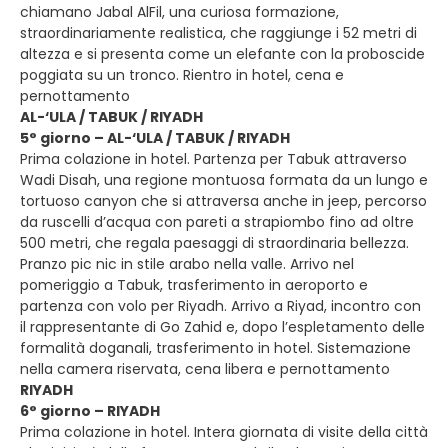
chiamano Jabal AlFil, una curiosa formazione,
straordinariamente realistica, che raggiunge i 52 metri di
altezza e si presenta come un elefante con la proboscide
poggiata su un tronco. Rientro in hotel, cena e
pernottamento
AL-‘ULA / TABUK / RIYADH
5° giorno – AL-‘ULA / TABUK / RIYADH
Prima colazione in hotel. Partenza per Tabuk attraverso
Wadi Disah, una regione montuosa formata da un lungo e
tortuoso canyon che si attraversa anche in jeep, percorso
da ruscelli d’acqua con pareti a strapiombo fino ad oltre
500 metri, che regala paesaggi di straordinaria bellezza.
Pranzo pic nic in stile arabo nella valle. Arrivo nel
pomeriggio a Tabuk, trasferimento in aeroporto e
partenza con volo per Riyadh. Arrivo a Riyad, incontro con
il rappresentante di Go Zahid e, dopo l’espletamento delle
formalità doganali, trasferimento in hotel. Sistemazione
nella camera riservata, cena libera e pernottamento
RIYADH
6° giorno – RIYADH
Prima colazione in hotel. Intera giornata di visite della città