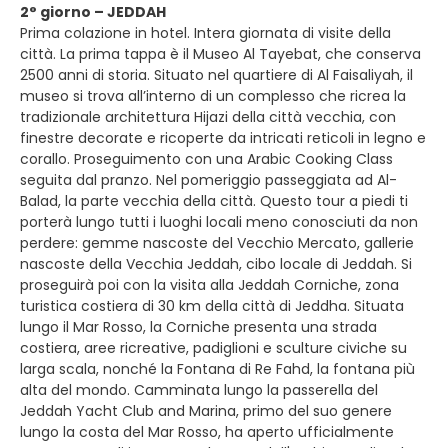
2° giorno – JEDDAH
Prima colazione in hotel. Intera giornata di visite della
città. La prima tappa è il Museo Al Tayebat, che conserva
2500 anni di storia. Situato nel quartiere di Al Faisaliyah, il
museo si trova all’interno di un complesso che ricrea la
tradizionale architettura Hijazi della città vecchia, con
finestre decorate e ricoperte da intricati reticoli in legno e
corallo. Proseguimento con una Arabic Cooking Class
seguita dal pranzo. Nel pomeriggio passeggiata ad Al-
Balad, la parte vecchia della città. Questo tour a piedi ti
porterà lungo tutti i luoghi locali meno conosciuti da non
perdere: gemme nascoste del Vecchio Mercato, gallerie
nascoste della Vecchia Jeddah, cibo locale di Jeddah. Si
proseguirà poi con la visita alla Jeddah Corniche, zona
turistica costiera di 30 km della città di Jeddha. Situata
lungo il Mar Rosso, la Corniche presenta una strada
costiera, aree ricreative, padiglioni e sculture civiche su
larga scala, nonché la Fontana di Re Fahd, la fontana più
alta del mondo. Camminata lungo la passerella del
Jeddah Yacht Club and Marina, primo del suo genere
lungo la costa del Mar Rosso, ha aperto ufficialmente