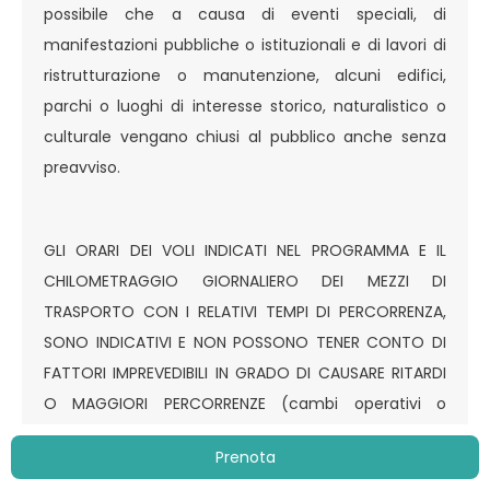
possibile che a causa di eventi speciali, di
manifestazioni pubbliche o istituzionali e di lavori di
ristrutturazione o manutenzione, alcuni edifici,
parchi o luoghi di interesse storico, naturalistico o
culturale vengano chiusi al pubblico anche senza
preavviso.
GLI ORARI DEI VOLI INDICATI NEL PROGRAMMA E IL
CHILOMETRAGGIO GIORNALIERO DEI MEZZI DI
TRASPORTO CON I RELATIVI TEMPI DI PERCORRENZA,
SONO INDICATIVI E NON POSSONO TENER CONTO DI
FATTORI IMPREVEDIBILI IN GRADO DI CAUSARE RITARDI
O MAGGIORI PERCORRENZE (cambi operativi o
cancellazione dei voli, traffico aereo congestionato,
Prenota
guasti tecnici, lavori di manutenzione stradale,