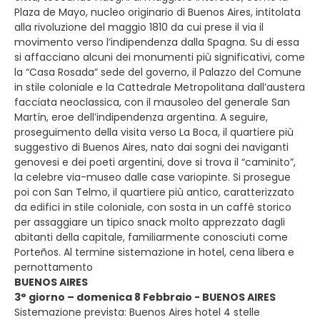
Plaza de Mayo, nucleo originario di Buenos Aires, intitolata
alla rivoluzione del maggio 1810 da cui prese il via il
movimento verso l’indipendenza dalla Spagna. Su di essa
si affacciano alcuni dei monumenti più significativi, come
la “Casa Rosada” sede del governo, il Palazzo del Comune
in stile coloniale e la Cattedrale Metropolitana dall’austera
facciata neoclassica, con il mausoleo del generale San
Martín, eroe dell’indipendenza argentina. A seguire,
proseguimento della visita verso La Boca, il quartiere più
suggestivo di Buenos Aires, nato dai sogni dei naviganti
genovesi e dei poeti argentini, dove si trova il “caminito”,
la celebre via-museo dalle case variopinte. Si prosegue
poi con San Telmo, il quartiere più antico, caratterizzato
da edifici in stile coloniale, con sosta in un caffè storico
per assaggiare un tipico snack molto apprezzato dagli
abitanti della capitale, familiarmente conosciuti come
Porteños. Al termine sistemazione in hotel, cena libera e
pernottamento
BUENOS AIRES
3° giorno – domenica 8 Febbraio - BUENOS AIRES
Sistemazione prevista: Buenos Aires hotel 4 stelle