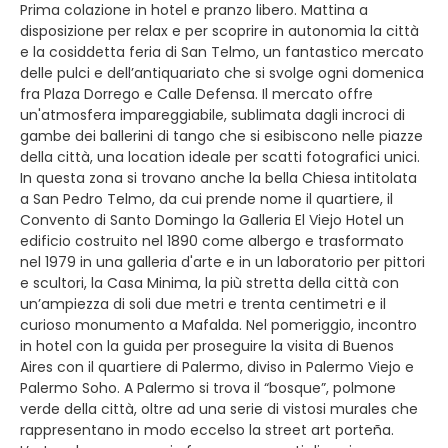
Prima colazione in hotel e pranzo libero. Mattina a
disposizione per relax e per scoprire in autonomia la città
e la cosiddetta feria di San Telmo, un fantastico mercato
delle pulci e dell’antiquariato che si svolge ogni domenica
fra Plaza Dorrego e Calle Defensa. Il mercato offre
un'atmosfera impareggiabile, sublimata dagli incroci di
gambe dei ballerini di tango che si esibiscono nelle piazze
della città, una location ideale per scatti fotografici unici.
In questa zona si trovano anche la bella Chiesa intitolata
a San Pedro Telmo, da cui prende nome il quartiere, il
Convento di Santo Domingo la Galleria El Viejo Hotel un
edificio costruito nel 1890 come albergo e trasformato
nel 1979 in una galleria d'arte e in un laboratorio per pittori
e scultori, la Casa Minima, la più stretta della città con
un’ampiezza di soli due metri e trenta centimetri e il
curioso monumento a Mafalda. Nel pomeriggio, incontro
in hotel con la guida per proseguire la visita di Buenos
Aires con il quartiere di Palermo, diviso in Palermo Viejo e
Palermo Soho. A Palermo si trova il “bosque”, polmone
verde della città, oltre ad una serie di vistosi murales che
rappresentano in modo eccelso la street art porteña.