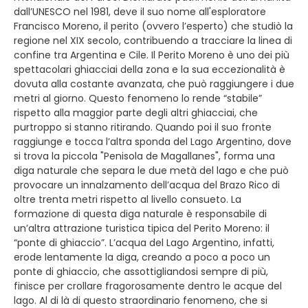
dall’UNESCO nel 1981, deve il suo nome all'esploratore
Francisco Moreno, il perito (ovvero l’esperto) che studiò la
regione nel XIX secolo, contribuendo a tracciare la linea di
confine tra Argentina e Cile. Il Perito Moreno è uno dei più
spettacolari ghiacciai della zona e la sua eccezionalità è
dovuta alla costante avanzata, che può raggiungere i due
metri al giorno. Questo fenomeno lo rende “stabile”
rispetto alla maggior parte degli altri ghiacciai, che
purtroppo si stanno ritirando. Quando poi il suo fronte
raggiunge e tocca l’altra sponda del Lago Argentino, dove
si trova la piccola "Penisola de Magallanes", forma una
diga naturale che separa le due metà del lago e che può
provocare un innalzamento dell’acqua del Brazo Rico di
oltre trenta metri rispetto al livello consueto. La
formazione di questa diga naturale è responsabile di
un’altra attrazione turistica tipica del Perito Moreno: il
“ponte di ghiaccio”. L’acqua del Lago Argentino, infatti,
erode lentamente la diga, creando a poco a poco un
ponte di ghiaccio, che assottigliandosi sempre di più,
finisce per crollare fragorosamente dentro le acque del
lago. Al di là di questo straordinario fenomeno, che si