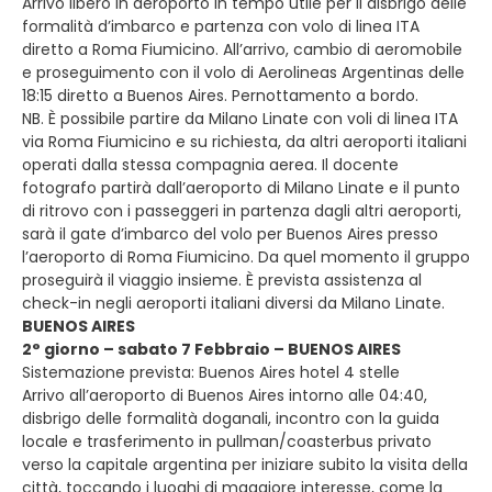
Arrivo libero in aeroporto in tempo utile per il disbrigo delle
formalità d’imbarco e partenza con volo di linea ITA
diretto a Roma Fiumicino. All’arrivo, cambio di aeromobile
e proseguimento con il volo di Aerolineas Argentinas delle
18:15 diretto a Buenos Aires. Pernottamento a bordo.
NB. È possibile partire da Milano Linate con voli di linea ITA
via Roma Fiumicino e su richiesta, da altri aeroporti italiani
operati dalla stessa compagnia aerea. Il docente
fotografo partirà dall’aeroporto di Milano Linate e il punto
di ritrovo con i passeggeri in partenza dagli altri aeroporti,
sarà il gate d’imbarco del volo per Buenos Aires presso
l’aeroporto di Roma Fiumicino. Da quel momento il gruppo
proseguirà il viaggio insieme. È prevista assistenza al
check-in negli aeroporti italiani diversi da Milano Linate.
BUENOS AIRES
2° giorno – sabato 7 Febbraio – BUENOS AIRES
Sistemazione prevista: Buenos Aires hotel 4 stelle
Arrivo all’aeroporto di Buenos Aires intorno alle 04:40,
disbrigo delle formalità doganali, incontro con la guida
locale e trasferimento in pullman/coasterbus privato
verso la capitale argentina per iniziare subito la visita della
città, toccando i luoghi di maggiore interesse, come la