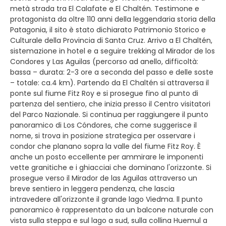
metà strada tra El Calafate e El Chaltén. Testimone e
protagonista da oltre 110 anni della leggendaria storia della
Patagonia, il sito è stato dichiarato Patrimonio Storico e
Culturale della Provincia di Santa Cruz. Arrivo a El Chaltén,
sistemazione in hotel e a seguire trekking al Mirador de los
Condores y Las Aguilas (percorso ad anello, difficoltà:
bassa – durata: 2-3 ore a seconda del passo e delle soste
– totale: ca.4 km). Partendo da El Chaltén si attraversa il
ponte sul fiume Fitz Roy e si prosegue fino al punto di
partenza del sentiero, che inizia presso il Centro visitatori
del Parco Nazionale. Si continua per raggiungere il punto
panoramico di Los Cóndores, che come suggerisce il
nome, si trova in posizione strategica per osservare i
condor che planano sopra la valle del fiume Fitz Roy. È
anche un posto eccellente per ammirare le imponenti
vette granitiche e i ghiacciai che dominano l'orizzonte. Si
prosegue verso il Mirador de las Aguilas attraverso un
breve sentiero in leggera pendenza, che lascia
intravedere all'orizzonte il grande lago Viedma. ll punto
panoramico è rappresentato da un balcone naturale con
vista sulla steppa e sul lago a sud, sulla collina Huemul a