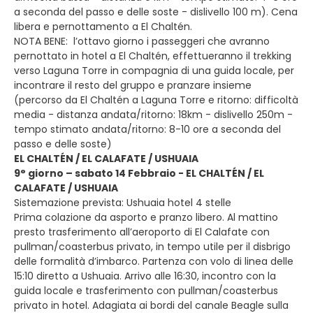
a seconda del passo e delle soste - dislivello 100 m). Cena
libera e pernottamento a El Chaltén.
NOTA BENE: l’ottavo giorno i passeggeri che avranno
pernottato in hotel a El Chaltén, effettueranno il trekking
verso Laguna Torre in compagnia di una guida locale, per
incontrare il resto del gruppo e pranzare insieme
(percorso da El Chaltén a Laguna Torre e ritorno: difficoltà
media - distanza andata/ritorno: 18km - dislivello 250m -
tempo stimato andata/ritorno: 8-10 ore a seconda del
passo e delle soste)
EL CHALTÉN / EL CALAFATE / USHUAIA
9° giorno – sabato 14 Febbraio - EL CHALTÉN / EL
CALAFATE / USHUAIA
Sistemazione prevista: Ushuaia hotel 4 stelle
Prima colazione da asporto e pranzo libero. Al mattino
presto trasferimento all’aeroporto di El Calafate con
pullman/coasterbus privato, in tempo utile per il disbrigo
delle formalità d’imbarco. Partenza con volo di linea delle
15:10 diretto a Ushuaia. Arrivo alle 16:30, incontro con la
guida locale e trasferimento con pullman/coasterbus
privato in hotel. Adagiata ai bordi del canale Beagle sulla