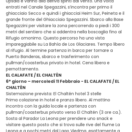
Upsala e vanno alla deriva spinti dal vento. Una volta
entrati nel Canale Spegazzini, s’incontra per primo il
ghiacciaio Secco e quindi i ghiacciai Heim Sur, Peineta e il
grande fronte del Ghiacciaio Spegazzini. Sbarco alla Base
Spegazzini per visitare la zona percorrendo a piedi i 300
metri del sentiero che si addentra nella boscaglia fino al
Rifugio omonimo. Questo percorso ha una vista
impareggiabile su La Bahía de Los Glaciares. Tempo libero
al rifugio. Al termine partenza in barca per tornare a
Puerto Banderas, sbarco e trasferimento con
pullman/coasterbus privato in hotel. Cena libera e
pernottamento.
EL CALAFATE / EL CHALTÉN
6° giorno – mercoledì 11 Febbraio - EL CALAFATE / EL
CHALTÉN
Sistemazione prevista: El Chaltén hotel 3 stelle
Prima colazione in hotel e pranzo libero. Al mattino
incontro con la guida locale e partenza con
pullman/coasterbus privato verso El Chaltén (3 ore ca.).
Sosta al Parador La Leona per prendere uno snack e
visitare questo posto che si trova sulle rive del fiume La
Leona e a pochi metri dal Lago Viedma, esattamente a