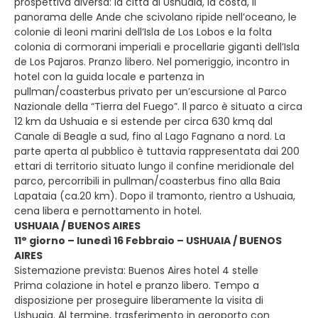
prospettiva diversa: la città di Ushuaia, la costa, il
panorama delle Ande che scivolano ripide nell’oceano, le
colonie di leoni marini dell’Isla de Los Lobos e la folta
colonia di cormorani imperiali e procellarie giganti dell’Isla
de Los Pajaros. Pranzo libero. Nel pomeriggio, incontro in
hotel con la guida locale e partenza in
pullman/coasterbus privato per un’escursione al Parco
Nazionale della “Tierra del Fuego”. Il parco è situato a circa
12 km da Ushuaia e si estende per circa 630 kmq dal
Canale di Beagle a sud, fino al Lago Fagnano a nord. La
parte aperta al pubblico è tuttavia rappresentata dai 200
ettari di territorio situato lungo il confine meridionale del
parco, percorribili in pullman/coasterbus fino alla Baia
Lapataia (ca.20 km). Dopo il tramonto, rientro a Ushuaia,
cena libera e pernottamento in hotel.
USHUAIA / BUENOS AIRES
11° giorno – lunedì 16 Febbraio – USHUAIA / BUENOS
AIRES
Sistemazione prevista: Buenos Aires hotel 4 stelle
Prima colazione in hotel e pranzo libero. Tempo a
disposizione per proseguire liberamente la visita di
Ushuaia. Al termine, trasferimento in aeroporto con