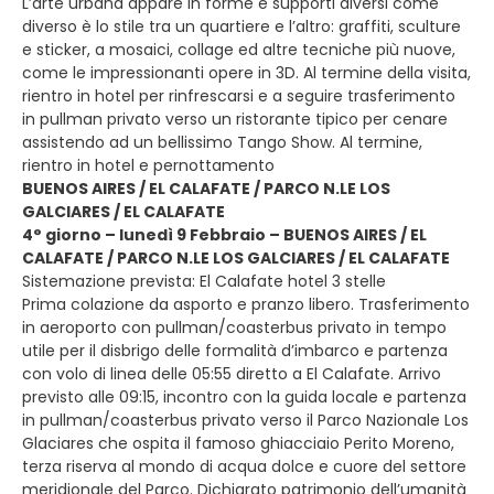
L’arte urbana appare in forme e supporti diversi come
diverso è lo stile tra un quartiere e l’altro: graffiti, sculture
e sticker, a mosaici, collage ed altre tecniche più nuove,
come le impressionanti opere in 3D. Al termine della visita,
rientro in hotel per rinfrescarsi e a seguire trasferimento
in pullman privato verso un ristorante tipico per cenare
assistendo ad un bellissimo Tango Show. Al termine,
rientro in hotel e pernottamento
BUENOS AIRES / EL CALAFATE / PARCO N.LE LOS
GALCIARES / EL CALAFATE
4° giorno – lunedì 9 Febbraio – BUENOS AIRES / EL
CALAFATE / PARCO N.LE LOS GALCIARES / EL CALAFATE
Sistemazione prevista: El Calafate hotel 3 stelle
Prima colazione da asporto e pranzo libero. Trasferimento
in aeroporto con pullman/coasterbus privato in tempo
utile per il disbrigo delle formalità d’imbarco e partenza
con volo di linea delle 05:55 diretto a El Calafate. Arrivo
previsto alle 09:15, incontro con la guida locale e partenza
in pullman/coasterbus privato verso il Parco Nazionale Los
Glaciares che ospita il famoso ghiacciaio Perito Moreno,
terza riserva al mondo di acqua dolce e cuore del settore
meridionale del Parco. Dichiarato patrimonio dell’umanità