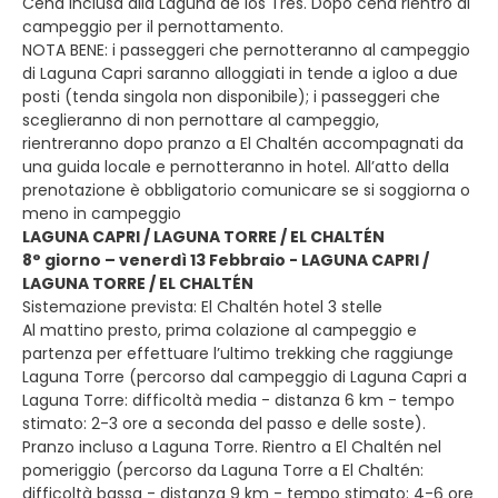
Cena inclusa alla Laguna de los Tres. Dopo cena rientro al
campeggio per il pernottamento.
NOTA BENE: i passeggeri che pernotteranno al campeggio
di Laguna Capri saranno alloggiati in tende a igloo a due
posti (tenda singola non disponibile); i passeggeri che
sceglieranno di non pernottare al campeggio,
rientreranno dopo pranzo a El Chaltén accompagnati da
una guida locale e pernotteranno in hotel. All’atto della
prenotazione è obbligatorio comunicare se si soggiorna o
meno in campeggio
LAGUNA CAPRI / LAGUNA TORRE / EL CHALTÉN
8° giorno – venerdì 13 Febbraio - LAGUNA CAPRI /
LAGUNA TORRE / EL CHALTÉN
Sistemazione prevista: El Chaltén hotel 3 stelle
Al mattino presto, prima colazione al campeggio e
partenza per effettuare l’ultimo trekking che raggiunge
Laguna Torre (percorso dal campeggio di Laguna Capri a
Laguna Torre: difficoltà media - distanza 6 km - tempo
stimato: 2-3 ore a seconda del passo e delle soste).
Pranzo incluso a Laguna Torre. Rientro a El Chaltén nel
pomeriggio (percorso da Laguna Torre a El Chaltén:
difficoltà bassa - distanza 9 km - tempo stimato: 4-6 ore