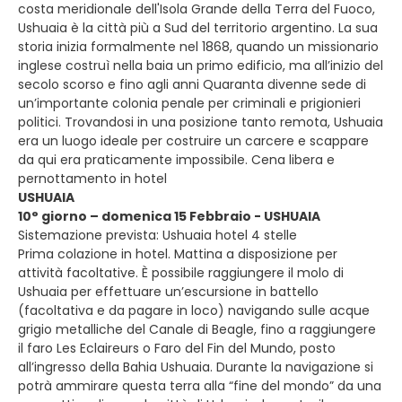
costa meridionale dell'Isola Grande della Terra del Fuoco,
Ushuaia è la città più a Sud del territorio argentino. La sua
storia inizia formalmente nel 1868, quando un missionario
inglese costruì nella baia un primo edificio, ma all’inizio del
secolo scorso e fino agli anni Quaranta divenne sede di
un’importante colonia penale per criminali e prigionieri
politici. Trovandosi in una posizione tanto remota, Ushuaia
era un luogo ideale per costruire un carcere e scappare
da qui era praticamente impossibile. Cena libera e
pernottamento in hotel
USHUAIA
10° giorno – domenica 15 Febbraio - USHUAIA
Sistemazione prevista: Ushuaia hotel 4 stelle
Prima colazione in hotel. Mattina a disposizione per
attività facoltative. È possibile raggiungere il molo di
Ushuaia per effettuare un’escursione in battello
(facoltativa e da pagare in loco) navigando sulle acque
grigio metalliche del Canale di Beagle, fino a raggiungere
il faro Les Eclaireurs o Faro del Fin del Mundo, posto
all’ingresso della Bahia Ushuaia. Durante la navigazione si
potrà ammirare questa terra alla “fine del mondo” da una