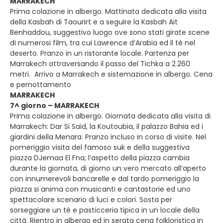
MARRAKECH
Prima colazione in albergo. Mattinata dedicata alla visita
della Kasbah di Taourirt e a seguire la Kasbah Ait
Benhaddou, suggestivo luogo ove sono stati girate scene
di numerosi film, tra cui Lawrence d’Arabia ed Il tè nel
deserto. Pranzo in un ristorante locale. Partenza per
Marrakech attraversando il passo del Tichka a 2.260
metri. Arrivo a Marrakech e sistemazione in albergo. Cena
e pernottamento
MARRAKECH
7^ giorno – MARRAKECH
Prima colazione in albergo. Giornata dedicata alla visita di
Marrakech: Dar Si Said, la Koutoubia, il palazzo Bahia ed i
giardini della Menara. Pranzo incluso in corso di visite. Nel
pomeriggio visita del famoso suk e della suggestiva
piazza DJemaa El Fna; l’aspetto della piazza cambia
durante la giornata, di giorno un vero mercato all’aperto
con innumerevoli bancarelle e dal tardo pomeriggio la
piazza si anima con musicanti e cantastorie ed uno
spettacolare scenario di luci e colori. Sosta per
sorseggiare un tè e pasticceria tipica in un locale della
città. Rientro in albergo ed in serata cena folkloristica in