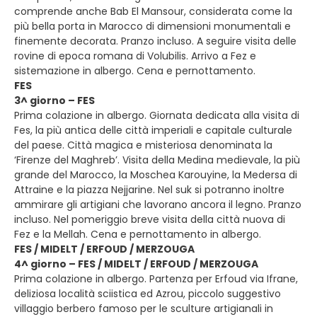
comprende anche Bab El Mansour, considerata come la
più bella porta in Marocco di dimensioni monumentali e
finemente decorata. Pranzo incluso. A seguire visita delle
rovine di epoca romana di Volubilis. Arrivo a Fez e
sistemazione in albergo. Cena e pernottamento.
FES
3^ giorno – FES
Prima colazione in albergo. Giornata dedicata alla visita di
Fes, la più antica delle città imperiali e capitale culturale
del paese. Città magica e misteriosa denominata la
‘Firenze del Maghreb’. Visita della Medina medievale, la più
grande del Marocco, la Moschea Karouyine, la Medersa di
Attraine e la piazza Nejjarine. Nel suk si potranno inoltre
ammirare gli artigiani che lavorano ancora il legno. Pranzo
incluso. Nel pomeriggio breve visita della città nuova di
Fez e la Mellah. Cena e pernottamento in albergo.
FES / MIDELT / ERFOUD / MERZOUGA
4^ giorno – FES / MIDELT / ERFOUD / MERZOUGA
Prima colazione in albergo. Partenza per Erfoud via Ifrane,
deliziosa località sciistica ed Azrou, piccolo suggestivo
villaggio berbero famoso per le sculture artigianali in