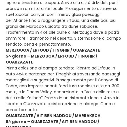
legno e tessitura di tappeti. Arrivo alla città di Midelt per il
pranzo in un ristorante locale. Proseguimento attraverso
spettacolari canyon con i meravigliosi paesaggi
dell’Atlante fino a raggiungere Erfoud, una delle oasi più
grandi del Marocco ubicata tra dune sabbiose.
Trasferimento in 4x4 alle dune di Merzouga dove si potrà
ammirare il tramonto nel deserto. Sistemazione al campo
tendato, cena e pernottamento.
MERZOUGA / ERFOUD / TINGHIR / OUARZAZATE
5^ giorno – MERZOUGA / ERFOUD / TINGHIR /
OUARZAZATE
Prima colazione al campo tendato. Rientro ad Erfoud in
auto 4x4 e partenza per Tineghir attraversando paesaggi
meravigliosi e suggestivi. Proseguimento per il Canyon di
Todra, con impressionanti fenditure rocciose alte ca. 300
metri, e la Dades Valley, denominata la “Valle delle rose e
delle mille Kasbah”. Pranzo in un ristorante locale. Arrivo in
serata a Ouarzazate e sistemazione in albergo. Cena e
pernottamento.
OUARZAZATE / AIT BEN HADDOU / MARRAKECH
6^ giorno – OUARZAZATE / AIT BEN HADDOU /