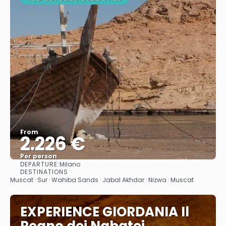
From
2.226 €
Per person
DEPARTURE:
Milano
See
DESTINATIONS
Muscat · Sur · Wahiba Sands · Jabal Akhdar · Nizwa · Muscat
EXPERIENCE GIORDANIA Il