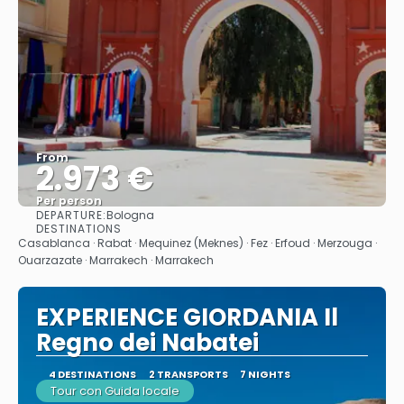
From
2.973 €
Per person
DEPARTURE:
Bologna
See
DESTINATIONS
Casablanca · Rabat · Mequinez (Meknes) · Fez · Erfoud · Merzouga ·
Ouarzazate · Marrakech · Marrakech
EXPERIENCE GIORDANIA Il
Regno dei Nabatei
4 DESTINATIONS
2 TRANSPORTS
7 NIGHTS
Tour con Guida locale