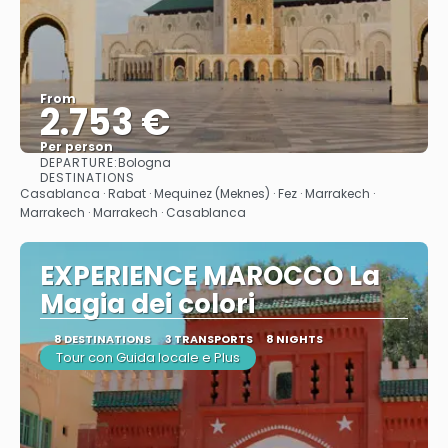
From
2.753 €
Per person
DEPARTURE:
Bologna
See
DESTINATIONS
Casablanca · Rabat · Mequinez (Meknes) · Fez · Marrakech ·
Marrakech · Marrakech · Casablanca
EXPERIENCE MAROCCO La
Magia dei colori
8 DESTINATIONS
3 TRANSPORTS
8 NIGHTS
Tour con Guida locale e Plus