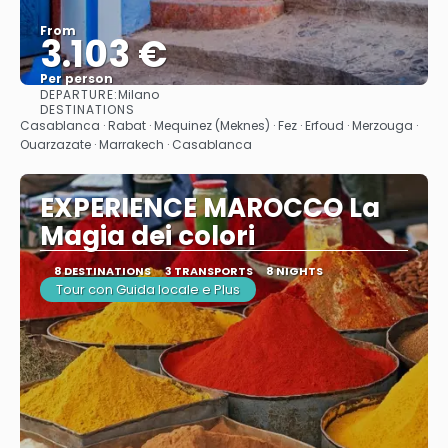
From
3.103 €
Per person
DEPARTURE:
Milano
See
DESTINATIONS
Casablanca · Rabat · Mequinez (Meknes) · Fez · Erfoud · Merzouga ·
Ouarzazate · Marrakech · Casablanca
EXPERIENCE MAROCCO La
Magia dei colori
8 DESTINATIONS
3 TRANSPORTS
8 NIGHTS
Tour con Guida locale e Plus