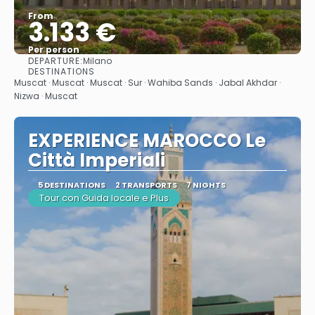
From
3.133 €
Per person
DEPARTURE:
Milano
See
DESTINATIONS
Muscat · Muscat · Muscat · Sur · Wahiba Sands · Jabal Akhdar ·
Nizwa · Muscat
EXPERIENCE MAROCCO Le
Città Imperiali
5 DESTINATIONS
2 TRANSPORTS
7 NIGHTS
Tour con Guida locale e Plus