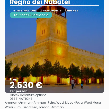
Regno dei Nabatei
4 DESTINATIONS
2 TRANSPORTS
7 NIGHTS
Tour con Guida locale
From
2.530 €
Per person
Check departure options
See
DESTINATIONS
Amman · Amman · Amman · Petra, Wadi Musa · Petra, Wadi Musa ·
Wadi Rum · Dead Sea, Jordan · Amman