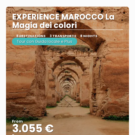
EXPERIENCE MAROCCO La
Magia dei colori
8 DESTINATIONS
3 TRANSPORTS
8 NIGHTS
Tour con Guida locale e Plus
From
3.055 €