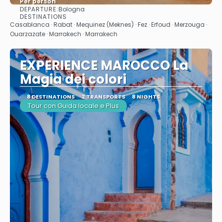
Per person
DEPARTURE:
Bologna
See
DESTINATIONS
Casablanca · Rabat · Mequinez (Meknes) · Fez · Erfoud · Merzouga ·
Ouarzazate · Marrakech · Marrakech
EXPERIENCE MAROCCO La
Magia dei colori
8 DESTINATIONS
2 TRANSPORTS
8 NIGHTS
Tour con Guida locale e Plus