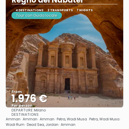
Regno dei Nabatei
4 DESTINATIONS
2 TRANSPORTS
7 NIGHTS
Tour con Guida locale
From
1.976 €
Per person
DEPARTURE:
Milano
See
DESTINATIONS
Amman · Amman · Amman · Petra, Wadi Musa · Petra, Wadi Musa ·
Wadi Rum · Dead Sea, Jordan · Amman