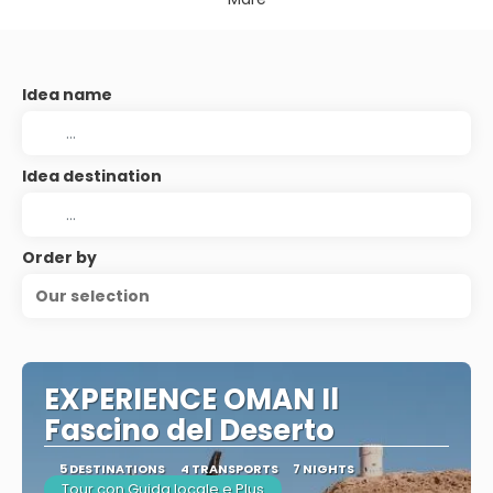
Idea name
Idea destination
Order by
Our selection
EXPERIENCE OMAN Il
Fascino del Deserto
5 DESTINATIONS
4 TRANSPORTS
7 NIGHTS
Tour con Guida locale e Plus