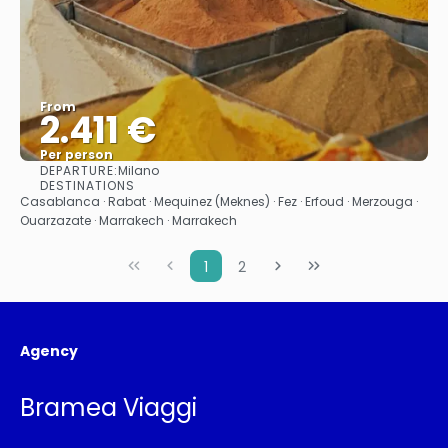
From
2.411 €
Per person
DEPARTURE:
Milano
See
DESTINATIONS
Casablanca · Rabat · Mequinez (Meknes) · Fez · Erfoud · Merzouga ·
Ouarzazate · Marrakech · Marrakech
1
2
Agency
Bramea Viaggi