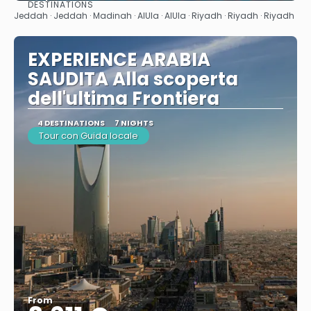
DESTINATIONS
See
Jeddah · Jeddah · Madinah · AlUla · AlUla · Riyadh · Riyadh · Riyadh
EXPERIENCE ARABIA
SAUDITA Alla scoperta
dell'ultima Frontiera
4 DESTINATIONS
7 NIGHTS
Tour con Guida locale
From