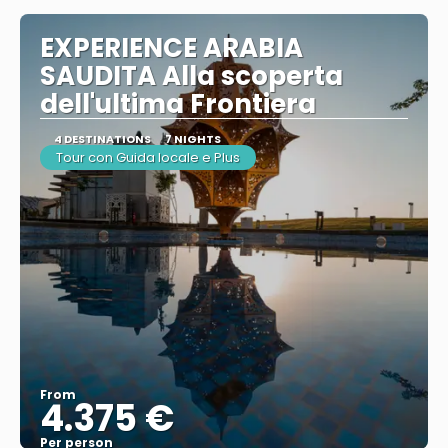
EXPERIENCE ARABIA
SAUDITA Alla scoperta
dell'ultima Frontiera
4 DESTINATIONS
7 NIGHTS
Tour con Guida locale e Plus
From
4.375 €
Per person