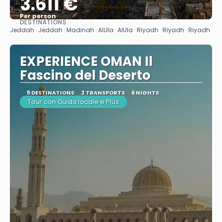
3.611 €
Per person
DESTINATIONS
See
Jeddah · Jeddah · Madinah · AlUla · AlUla · Riyadh · Riyadh · Riyadh
EXPERIENCE OMAN Il
Fascino del Deserto
5 DESTINATIONS
2 TRANSPORTS
6 NIGHTS
Tour con Guida locale e Plus